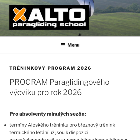
Přejít
k
obsahu
webu
ALTO PARAGLIDING SCHOOL
Paragliding na Rané i v Beskydech, prodej paraglidingového
vybavení
Menu
TRÉNINKOVÝ PROGRAM 2026
PROGRAM Paraglidingového
výcviku pro rok 2026
Pro absolventy minulých sezón:
termíny Alpského tréninku pro březnový trénink
termického létání už jsou k dispozici
https://elspeedo.cz/kurzy-paraglidingu/paraglidingovy-