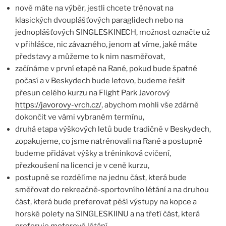
nově máte na výběr, jestli chcete trénovat na
klasických dvouplášťových paraglidech nebo na
jednoplášťových SINGLESKINECH, možnost označte už
v přihlášce, nic závazného, jenom ať víme, jaké máte
představy a můžeme to k nim nasměřovat,
začínáme v první etapě na Rané, pokud bude špatné
počasí a v Beskydech bude letovo, budeme řešit
přesun celého kurzu na Flight Park Javorový
https://javorovy-vrch.cz/
, abychom mohli vše zdárně
dokončit ve vámi vybraném termínu,
druhá etapa výškových letů bude tradičně v Beskydech,
zopakujeme, co jsme natrénovali na Rané a postupně
budeme přidávat výšky a tréninková cvičení,
přezkoušení na licenci je v ceně kurzu,
postupně se rozdělíme na jednu část, která bude
směřovat do rekreačně-sportovního létání a na druhou
část, která bude preferovat pěší výstupy na kopce a
horské polety na SINGLESKIINU a na třetí část, která
preferuje motorové létání.