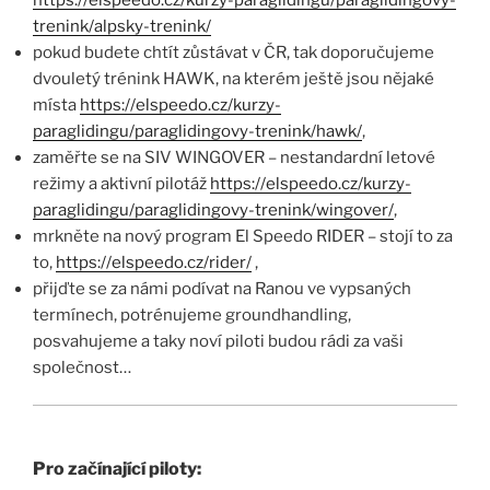
trenink/alpsky-trenink/
pokud budete chtít zůstávat v ČR, tak doporučujeme
dvouletý trénink HAWK, na kterém ještě jsou nějaké
místa
https://elspeedo.cz/kurzy-
paraglidingu/paraglidingovy-trenink/hawk/
,
zaměřte se na SIV WINGOVER – nestandardní letové
režimy a aktivní pilotáž
https://elspeedo.cz/kurzy-
paraglidingu/paraglidingovy-trenink/wingover/
,
mrkněte na nový program El Speedo RIDER – stojí to za
to,
https://elspeedo.cz/rider/
,
přijďte se za námi podívat na Ranou ve vypsaných
termínech, potrénujeme groundhandling,
posvahujeme a taky noví piloti budou rádi za vaši
společnost…
Pro začínající piloty: